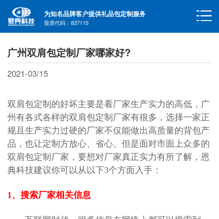
为知名品牌客户提供礼品包定制服务
股票代码：837115
广州双肩包定制厂家哪家好?
2021-03/15
双肩包定制
的
好坏主要是看
厂家
生产实力
的
高
低，
广
州有
各式各样的
双肩包
定制
厂家
有很多，选择一家正
规且生产实力
过硬
的厂家不仅能做出高质量的背包产
品，也让定制方放心、省心。
但是
面对市面上众多的
双肩包
定制
厂家
，要想对
厂家
真正实力有所了解，
恩
典科技
建议
你
可以从以下
3
个方面入手：
1、搜索厂家相关信息