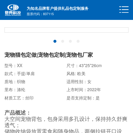
为知名品牌客户提供礼品包定制服务
股票代码：837115
宠物猫包定做|宠物包定制|宠物包厂家
型号：XX
尺寸：43*25*26cm
款式：手提/单肩
风格: 欧美
质地：织物
适用性别：女
里布：涤纶
上市时间：2022年
材质工艺：丝印
是否支持定制：是
产品概述：
大空间宠物背包，包身采用多孔设计，保持持久舒爽
透气；
储物收纳袋放置零食和随身物品，两侧拉链开口设