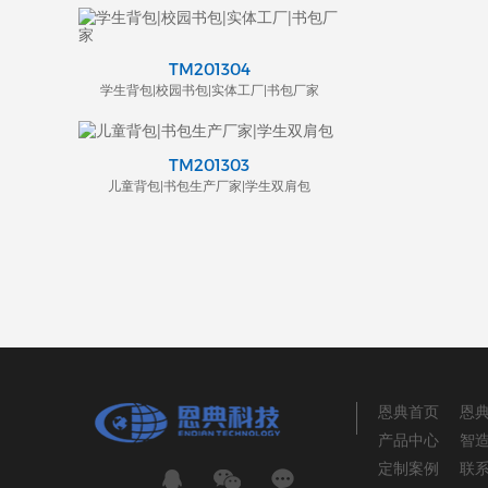
TM201304
学生背包|校园书包|实体工厂|书包厂家
TM201303
儿童背包|书包生产厂家|学生双肩包
恩典首页
恩
产品中心
智
定制案例
联