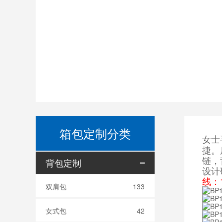
箱包定制分类
女士
捷。
链，
背包定制
设计
线：1
双肩包
133
女式包
42