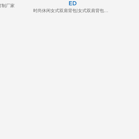
ED
订制厂家
时尚休闲女式双肩背包|女式双肩背包定制厂家