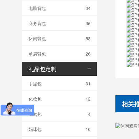
电脑背包
34
商务背包
36
休闲背包
58
单肩背包
26
礼品包定制
手提包
31
化妆包
12
相关
洗漱包
4
妈咪包
10