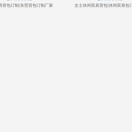
肩背包订制|东莞背包订制厂家
女士休闲双肩背包|休闲双肩包