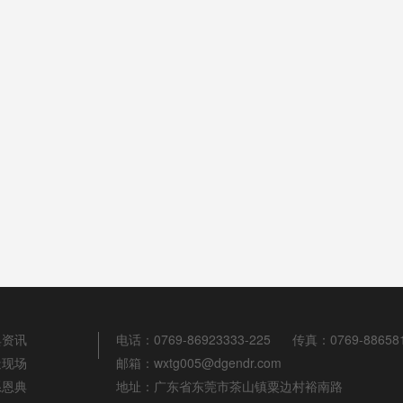
典资讯
电话：0769-86923333-225
传真：0769-88658
造现场
邮箱：wxtg005@dgendr.com
系恩典
地址：广东省东莞市茶山镇粟边村裕南路