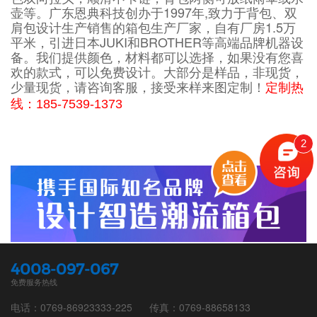
壶等。广东恩典科技创办于1997年,致力于背包、双
肩包设计生产销售的箱包生产厂家，自有厂房1.5万
平米，引进日本JUKI和BROTHER等高端品牌机器设
备。我们提供颜色，材料都可以选择，如果没有您喜
欢的款式，可以免费设计。大部分是样品，非现货，
少量现货，请咨询客服，接受来样来图定制！
定制热
线：
185-7539-1373
2
4008-097-067
免费服务热线
电话：0769-86923333-225
传真：0769-88658133