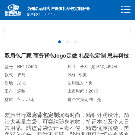
为知名品牌客户提供礼品包定制服务
股票代码：837115
双肩包厂家 商务背包logo定做 礼品包定制 恩典科技
型号：BP117453
尺寸：长31*宽16*高46CM
款式：双肩
风格: 欧美
质地：尼龙
适用性别：男
里布：涤纶
上市时间：2019
材质工艺：印花
是否支持定制：是
差旅出行
沉着时尚，精细外观设计。简
双肩背包定制
洁大容量主袋，可容纳随身衣物，笔记本以及个人日
常用品。防盗背袋设计百毒不侵，精选优质拉链，黑
色双向拉头，顺滑不卡链，背包两侧可放纸雨伞或水