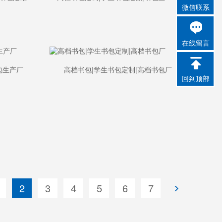
微信联系
在线留言
包生产厂
高档书包|学生书包定制|高档书包厂
回到顶部
2
3
4
5
6
7
<