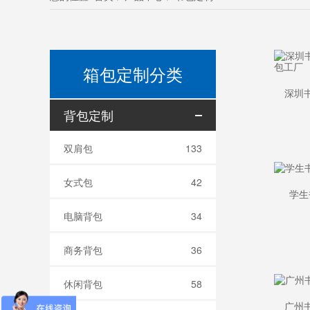
箱包定制分类
背包定制
双肩包
133
女式包
42
学生
电脑背包
34
商务背包
36
休闲背包
58