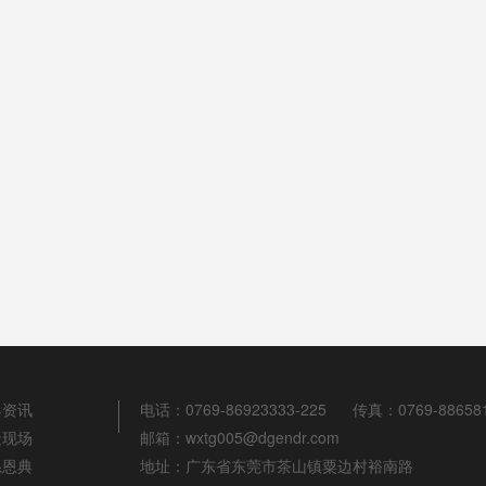
典资讯
电话：0769-86923333-225
传真：0769-88658
造现场
邮箱：wxtg005@dgendr.com
系恩典
地址：广东省东莞市茶山镇粟边村裕南路