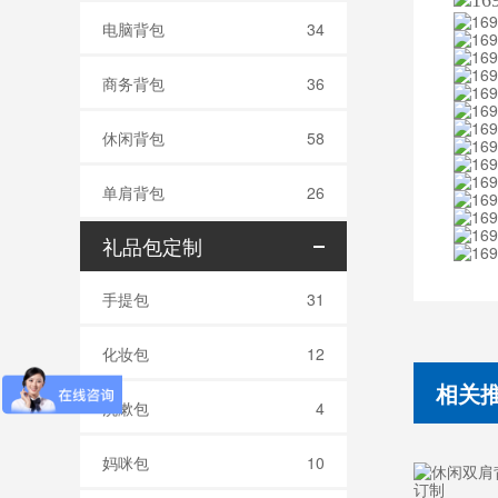
电脑背包
34
商务背包
36
休闲背包
58
单肩背包
26
礼品包定制
手提包
31
化妆包
12
相关
洗漱包
4
妈咪包
10