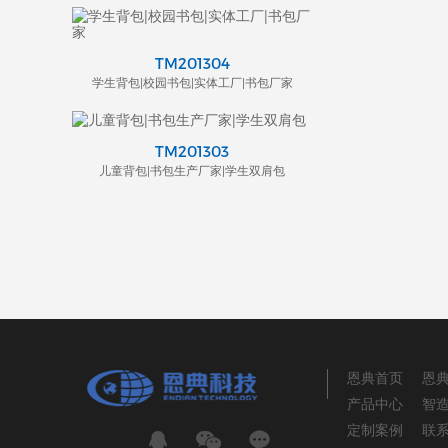
TM201304
学生背包|校园书包|实体工厂|书包厂家
TM201303
儿童背包|书包生产厂家|学生双肩包
恩典首页
恩
产品中心
智
定制案例
联