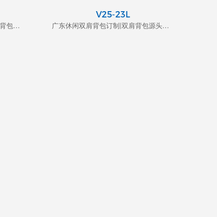
V25-23L
休闲轻便大容量双肩包|广东双肩背包生产厂家
广东休闲双肩背包订制|双肩背包源头生产厂家