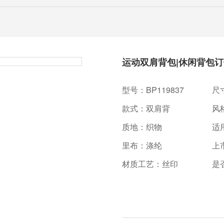
运动双肩背包|休闲背包订
型号：BP119837
尺寸
款式：双肩背
风格
质地：织物
适
里布：涤纶
上
材质工艺：丝印
是