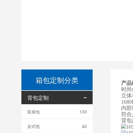
箱包定制分类
产品
时尚
立体
背包定制
16
内部
双肩包
133
符合
背包
女式包
42